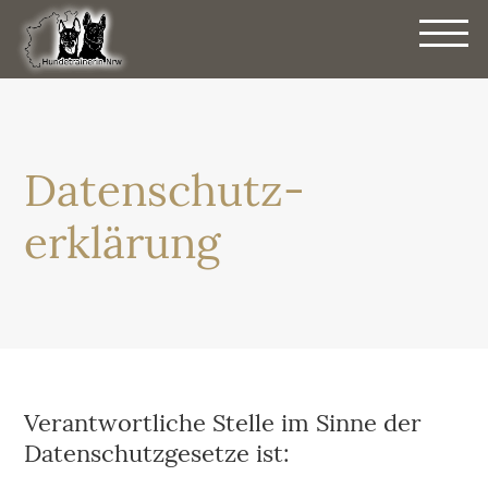
HUND
ÜBER
MICH
Datenschutz­
PREIS
erklärung
BLOG
KONT
DATE
IMPR
Verantwortliche Stelle im Sinne der
Datenschutzgesetze ist: