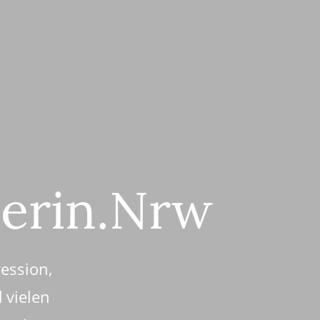
erin.Nrw
ression,
 vielen