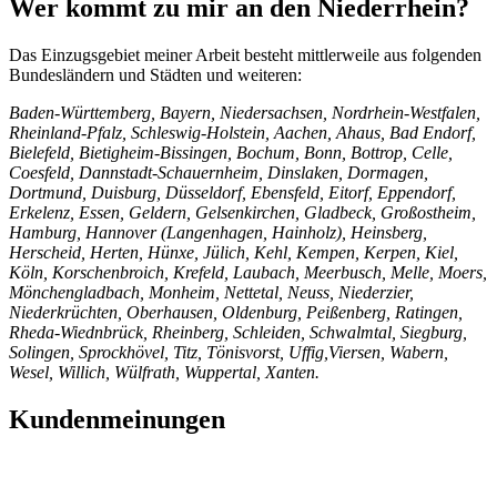
Wer kommt zu mir an den Niederrhein?
Das Einzugsgebiet meiner Arbeit besteht mittlerweile aus folgenden
Bundesländern und Städten und weiteren:
Baden-Württemberg, Bayern, Niedersachsen, Nordrhein-Westfalen,
Rheinland-Pfalz, Schleswig-Holstein, Aachen, Ahaus, Bad Endorf,
Bielefeld, Bietigheim-Bissingen, Bochum, Bonn, Bottrop, Celle,
Coesfeld, Dannstadt-Schauernheim, Dinslaken, Dormagen,
Dortmund, Duisburg, Düsseldorf, Ebensfeld, Eitorf, Eppendorf,
Erkelenz, Essen, Geldern, Gelsenkirchen, Gladbeck, Großostheim,
Hamburg, Hannover (Langenhagen, Hainholz), Heinsberg,
Herscheid, Herten, Hünxe, Jülich, Kehl, Kempen, Kerpen, Kiel,
Köln, Korschenbroich, Krefeld, Laubach, Meerbusch, Melle, Moers,
Mönchengladbach, Monheim, Nettetal, Neuss, Niederzier,
Niederkrüchten, Oberhausen, Oldenburg, Peißenberg, Ratingen,
Rheda-Wiednbrück, Rheinberg, Schleiden, Schwalmtal, Siegburg,
Solingen, Sprockhövel, Titz, Tönisvorst, Uffig,Viersen, Wabern,
Wesel, Willich, Wülfrath, Wuppertal, Xanten.
Kundenmeinungen