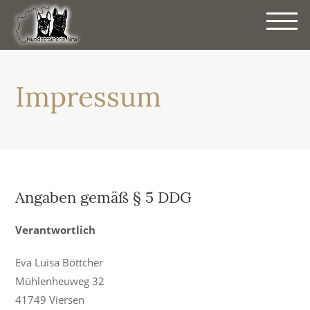
HUND
ÜBER
MICH
Impressum
PREIS
BLOG
KONT
Angaben gemäß § 5 DDG
DATE
Verantwortlich
IMPR
Eva Luisa Böttcher
Mühlenheuweg 32
41749 Viersen